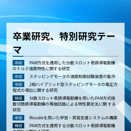
卒業研究、特別研究テー
マ
PAM方式を適用した分数スロット巻誘導電動機
卒研
のトルク速度特性に関する研究
ステッピングモータの速度制御試験装置の製作
卒研
2相ハイブリッド型ステッピングモータの電圧方
卒研
程式の導出に関する研究
分数スロット巻誘導電動機を用いたPAM方式極
特研
数切換誘導電動機の等価回路による特性算定法に関 する
研究
Moodleを用いた学習・実習支援システムの構築
卒研
PAM方式を適用する分数スロット巻誘導電動機
特研